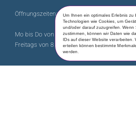
Öffnungszeiten:
Um Ihnen ein optimales Erlebnis zu 
Technologien wie Cookies, um Gerät
und/oder darauf zuzugreifen. Wenn 
Mo bis Do von 8 bis 19 Uhr
D
zustimmen, können wir Daten wie da
IDs auf dieser Website verarbeiten.
Freitags von 8 bis 18 Uhr
I
erteilen können bestimmte Merkmale
werden.
Copyright © 2025 Matthias Dahms