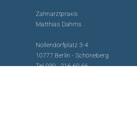
Zahnarztpraxis
Matthias Dahms
Nollendorfplatz 3-4
10777 Berlin - Schöneberg
Tel
030 . 216 60 66
info@matthiasdahms.de